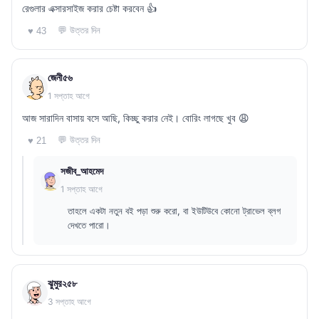
রেগুলার এক্সারসাইজ করার চেষ্টা করবেন 👍
💬 উত্তর দিন
♥ 43
জেনী৫৬
1 সপ্তাহ আগে
আজ সারাদিন বাসায় বসে আছি, কিচ্ছু করার নেই। বোরিং লাগছে খুব 😩
💬 উত্তর দিন
♥ 21
সজীব_আহমেদ
1 সপ্তাহ আগে
তাহলে একটা নতুন বই পড়া শুরু করো, বা ইউটিউবে কোনো ট্রাভেল ব্লগ
দেখতে পারো।
ঝুমুর২৫৮
3 সপ্তাহ আগে