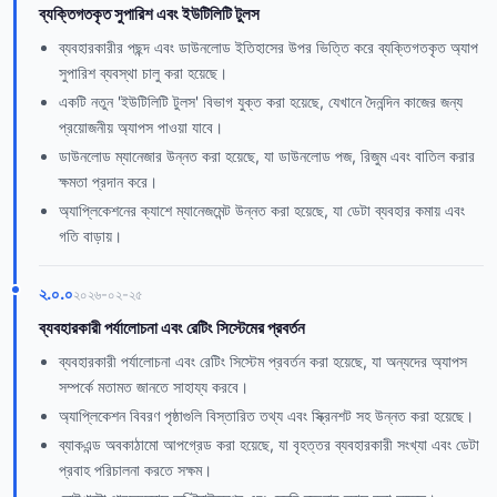
ব্যক্তিগতকৃত সুপারিশ এবং ইউটিলিটি টুলস
ব্যবহারকারীর পছন্দ এবং ডাউনলোড ইতিহাসের উপর ভিত্তি করে ব্যক্তিগতকৃত অ্যাপ
সুপারিশ ব্যবস্থা চালু করা হয়েছে।
একটি নতুন 'ইউটিলিটি টুলস' বিভাগ যুক্ত করা হয়েছে, যেখানে দৈনন্দিন কাজের জন্য
প্রয়োজনীয় অ্যাপস পাওয়া যাবে।
ডাউনলোড ম্যানেজার উন্নত করা হয়েছে, যা ডাউনলোড পজ, রিজুম এবং বাতিল করার
ক্ষমতা প্রদান করে।
অ্যাপ্লিকেশনের ক্যাশে ম্যানেজমেন্ট উন্নত করা হয়েছে, যা ডেটা ব্যবহার কমায় এবং
গতি বাড়ায়।
২.০.০
২০২৬-০২-২৫
ব্যবহারকারী পর্যালোচনা এবং রেটিং সিস্টেমের প্রবর্তন
ব্যবহারকারী পর্যালোচনা এবং রেটিং সিস্টেম প্রবর্তন করা হয়েছে, যা অন্যদের অ্যাপস
সম্পর্কে মতামত জানতে সাহায্য করবে।
অ্যাপ্লিকেশন বিবরণ পৃষ্ঠাগুলি বিস্তারিত তথ্য এবং স্ক্রিনশট সহ উন্নত করা হয়েছে।
ব্যাকএন্ড অবকাঠামো আপগ্রেড করা হয়েছে, যা বৃহত্তর ব্যবহারকারী সংখ্যা এবং ডেটা
প্রবাহ পরিচালনা করতে সক্ষম।