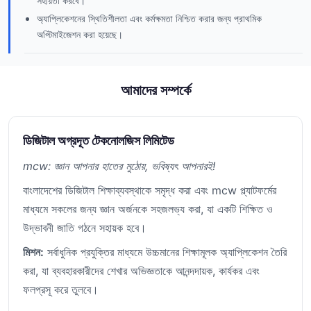
সহায়তা করবে।
অ্যাপ্লিকেশনের স্থিতিশীলতা এবং কর্মক্ষমতা নিশ্চিত করার জন্য প্রাথমিক
অপ্টিমাইজেশন করা হয়েছে।
আমাদের সম্পর্কে
ডিজিটাল অগ্রদূত টেকনোলজিস লিমিটেড
mcw: জ্ঞান আপনার হাতের মুঠোয়, ভবিষ্যৎ আপনারই!
বাংলাদেশের ডিজিটাল শিক্ষাব্যবস্থাকে সমৃদ্ধ করা এবং mcw প্ল্যাটফর্মের
মাধ্যমে সকলের জন্য জ্ঞান অর্জনকে সহজলভ্য করা, যা একটি শিক্ষিত ও
উদ্ভাবনী জাতি গঠনে সহায়ক হবে।
মিশন:
সর্বাধুনিক প্রযুক্তির মাধ্যমে উচ্চমানের শিক্ষামূলক অ্যাপ্লিকেশন তৈরি
করা, যা ব্যবহারকারীদের শেখার অভিজ্ঞতাকে আনন্দদায়ক, কার্যকর এবং
ফলপ্রসূ করে তুলবে।