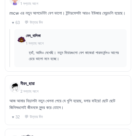
1 সপ্তাহ আগে
mcw এর নতুন আপডেটটা বেশ ভালো। ইন্টারফেসটা আরও ইউজার ফ্রেন্ডলি হয়েছে।
💬 উত্তর দিন
♥ 63
মেঘ_বালিকা
1 সপ্তাহ আগে
হ্যাঁ, আমিও দেখেছি। নতুন ফিচারগুলো বেশ কাজের! পারফর্মেন্সও আগের
চেয়ে ভালো মনে হচ্ছে।
নীরব_ছায়া
2 সপ্তাহ আগে
আজ আমার বিড়ালটা নতুন খেলনা পেয়ে যে খুশি হয়েছে, বলার বাইরে! ছোট ছোট
জিনিসগুলোই জীবনকে সুন্দর করে তোলে।
💬 উত্তর দিন
♥ 32