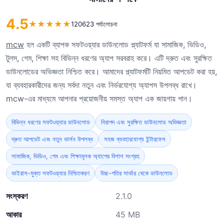
4.5
★
★
★
★
★
120623 পর্যালোচনা
mcw
হল একটি ব্যাপক সফটওয়্যার ডাউনলোড প্ল্যাটফর্ম যা সামাজিক, ভিডিও,
টুলস, গেম, শিক্ষা সহ বিভিন্ন ধরণের অ্যাপ সরবরাহ করে। এটি দ্রুত এবং সুরক্ষিত
ডাউনলোডের অভিজ্ঞতা নিশ্চিত করে। আমাদের প্ল্যাটফর্মটি নিয়মিত আপডেট করা হয়,
যা ব্যবহারকারীদের জন্য সর্বদা নতুন এবং নির্ভরযোগ্য অ্যাপস উপলব্ধ রাখে।
mcw-এর মাধ্যমে আপনার প্রয়োজনীয় সমস্ত অ্যাপ এক জায়গায় পান।
বিভিন্ন ধরণের সফটওয়্যার ডাউনলোড
নিরাপদ এবং সুরক্ষিত ডাউনলোড অভিজ্ঞতা
দ্রুত আপডেট এবং নতুন ভার্সন উপলব্ধ
সহজ ব্যবহারযোগ্য ইন্টারফেস
সামাজিক, ভিডিও, গেম এবং শিক্ষামূলক অ্যাপের বিশাল সংগ্রহ
ভাইরাস-মুক্ত সফটওয়্যার নিশ্চিতকরণ
উচ্চ-গতির সার্ভার থেকে ডাউনলোড
সংস্করণ
2.1.0
আকার
45 MB