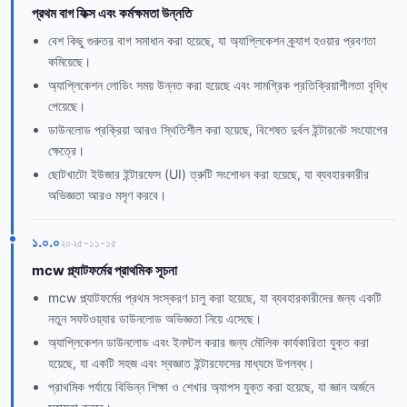
প্রথম বাগ ফিক্স এবং কর্মক্ষমতা উন্নতি
বেশ কিছু গুরুতর বাগ সমাধান করা হয়েছে, যা অ্যাপ্লিকেশন ক্র্যাশ হওয়ার প্রবণতা
কমিয়েছে।
অ্যাপ্লিকেশন লোডিং সময় উন্নত করা হয়েছে এবং সামগ্রিক প্রতিক্রিয়াশীলতা বৃদ্ধি
পেয়েছে।
ডাউনলোড প্রক্রিয়া আরও স্থিতিশীল করা হয়েছে, বিশেষত দুর্বল ইন্টারনেট সংযোগের
ক্ষেত্রে।
ছোটখাটো ইউজার ইন্টারফেস (UI) ত্রুটি সংশোধন করা হয়েছে, যা ব্যবহারকারীর
অভিজ্ঞতা আরও মসৃণ করবে।
১.০.০
২০২৫-১১-১৫
mcw প্ল্যাটফর্মের প্রাথমিক সূচনা
mcw প্ল্যাটফর্মের প্রথম সংস্করণ চালু করা হয়েছে, যা ব্যবহারকারীদের জন্য একটি
নতুন সফটওয়্যার ডাউনলোড অভিজ্ঞতা নিয়ে এসেছে।
অ্যাপ্লিকেশন ডাউনলোড এবং ইনস্টল করার জন্য মৌলিক কার্যকারিতা যুক্ত করা
হয়েছে, যা একটি সহজ এবং স্বজ্ঞাত ইন্টারফেসের মাধ্যমে উপলব্ধ।
প্রাথমিক পর্যায়ে বিভিন্ন শিক্ষা ও শেখার অ্যাপস যুক্ত করা হয়েছে, যা জ্ঞান অর্জনে