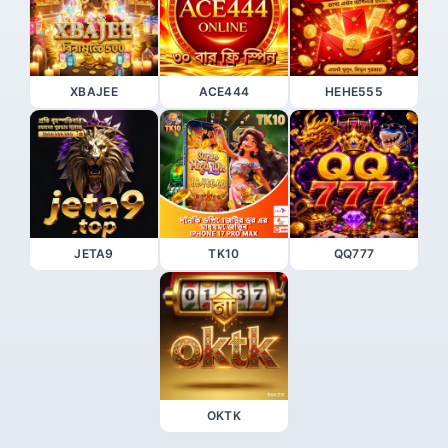
XBAJEE
ACE444
HEHE555
JETA9
TK10
QQ777
OKTK