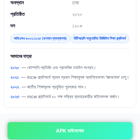
অবস্থান
ঢাকা
প্রতিষ্ঠিত
২০২০
দল
১২০+
আইএসও ৯০০১:২০১৫ (গুণমান ব্যবস্থাপনা)
বিটিআরসি অনুমোদিত ডিজিটাল শিক্ষা প্ল্যাটফর্ম
আমাদের যাত্রা
২০২০
— কোম্পানি প্রতিষ্ঠা এবং প্রাথমিক তহবিল সংগ্রহ।
২০২১
— mcw প্ল্যাটফর্মে প্রথম প্রধান শিক্ষামূলক অ্যাপ্লিকেশন 'জ্ঞানলোক' চালু।
২০২২
— জাতীয় শিক্ষামূলক প্রযুক্তি পুরস্কার লাভ।
২০২৩
— mcw প্ল্যাটফর্মে ৫০ লক্ষ সক্রিয় ব্যবহারকারীর মাইলফলক অর্জন।
APK ডাউনলোড