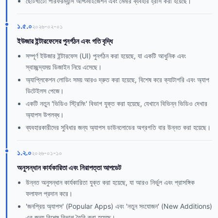
ছোটখাটো পারফরম্যান্স অপ্টিমাইজেশন এবং মেমরি ব্যবহার হ্রাস করা হয়েছে।
১.৫.০
২০২৬-০২-০১
ইউজার ইন্টারফেসের পুনর্গঠন এবং গতি বৃদ্ধি
সম্পূর্ণ ইউজার ইন্টারফেস (UI) পুনর্গঠন করা হয়েছে, যা একটি আধুনিক এবং
স্বাচ্ছন্দ্যময় ডিজাইন নিয়ে এসেছে।
অ্যাপ্লিকেশন লোডিং সময় আরও দ্রুত করা হয়েছে, বিশেষ করে ক্যাটাগরি এবং অ্যাপ
ডিটেইলস পেজে।
একটি নতুন 'ভিডিও স্ট্রিমিং' বিভাগ যুক্ত করা হয়েছে, যেখানে বিভিন্ন ভিডিও দেখার
অ্যাপস উপলব্ধ।
ব্যবহারকারীদের সুবিধার জন্য অ্যাপস ডাউনলোডের অগ্রগতি বার উন্নত করা হয়েছে।
১.২.০
২০২৬-০১-১০
অনুসন্ধান কার্যকারিতা এবং নিরাপত্তা আপডেট
উন্নত অনুসন্ধান কার্যকারিতা যুক্ত করা হয়েছে, যা আরও নির্ভুল এবং প্রাসঙ্গিক
ফলাফল প্রদান করে।
'জনপ্রিয় অ্যাপস' (Popular Apps) এবং 'নতুন সংযোজন' (New Additions)
এর জন্য বিশেষ বিভাগ তৈরি করা হয়েছে।