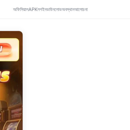
অফিসিয়াল
APK
লগইন
ডাউনলোড
অবস্থান
আলোচনা