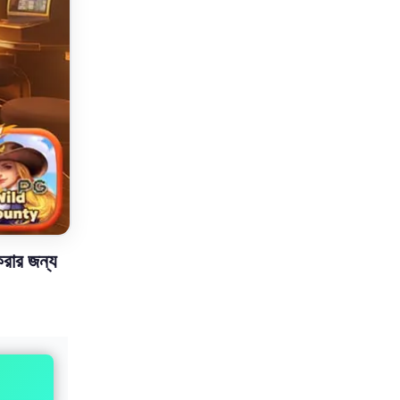
রার জন্য