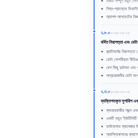
একটি সম্পূর্ণ নতুন 'গ
নিম্ন-প্রান্তের ডিভাই
অ্যাপস আপডেটের বিজ্ঞ
২.৮.০
২০২৬-০৪-০৫
বর্ধিত নিরাপত্তা এবং ডেট
প্ল্যাটফর্মের নিরাপত্
ডেটা গোপনীয়তা নীতিগ
বেশ কিছু দুর্বলতা এবং 
অপ্রয়োজনীয় ডেটা সংগ
২.৩.০
২০২৬-০৩-১৫
ব্যক্তিগতকৃত সুপারিশ এব
ব্যবহারকারীর পছন্দ এ
একটি নতুন 'ইউটিলিটি ট
ডাউনলোড ম্যানেজার উ
অ্যাপ্লিকেশনের ক্যাশে