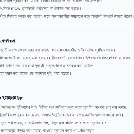
েমিং' বিভাগ প্রবর্তন করা হয়েছে, যেখানে বিভিন্ন ধরনের মোবাইল গেম উপলব্ধ।
সগুলিতে mcw প্ল্যাটফর্মের কর্মক্ষমতা অপ্টিমাইজ করা হয়েছে।
প্তি সিস্টেম উন্নত করা হয়েছে, যাতে ব্যবহারকারীরা সময়মতো নতুন আপডেট সম্পর্কে জানতে পারেন
া গোপনীয়তা
তা প্রোটোকল আরও জোরদার করা হয়েছে, যাতে ব্যবহারকারীর ডেটা সর্বোচ্চ সুরক্ষিত থাকে।
ুলি আপডেট করা হয়েছে এবং ব্যবহারকারীদের ডেটা ব্যবস্থাপনার উপর আরও নিয়ন্ত্রণ দেওয়া হয়েছে।
বাগ সমাধান করা হয়েছে যা পূর্ববর্তী সংস্করণগুলিতে সনাক্ত করা হয়েছিল।
্রহ হ্রাস করা হয়েছে এবং স্বচ্ছতা বৃদ্ধি করা হয়েছে।
ং ইউটিলিটি টুলস
বং ডাউনলোড ইতিহাসের উপর ভিত্তি করে ব্যক্তিগতকৃত অ্যাপ সুপারিশ ব্যবস্থা চালু করা হয়েছে।
ুলস' বিভাগ যুক্ত করা হয়েছে, যেখানে দৈনন্দিন কাজের জন্য প্রয়োজনীয় অ্যাপস পাওয়া যাবে।
ন্নত করা হয়েছে, যা ডাউনলোড পজ, রিজুম এবং বাতিল করার ক্ষমতা প্রদান করে।
 ম্যানেজমেন্ট উন্নত করা হয়েছে, যা ডেটা ব্যবহার কমায় এবং গতি বাড়ায়।