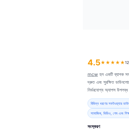
4.5
★
★
★
★
★
12
mcw
হল একটি ব্যাপক সফটও
দ্রুত এবং সুরক্ষিত ডাউনলোড
নির্ভরযোগ্য অ্যাপস উপলব্
বিভিন্ন ধরণের সফটওয়্যার ডা
সামাজিক, ভিডিও, গেম এবং শিক্
সংস্করণ