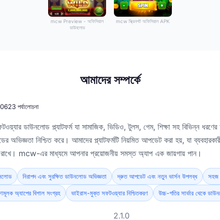
mcw Preview - অফিসিয়াল
mcw স্ক্রিনশট অফিসিয়াল APK
ডাউনলোড
আমাদের সম্পর্কে
0623 পর্যালোচনা
য়্যার ডাউনলোড প্ল্যাটফর্ম যা সামাজিক, ভিডিও, টুলস, গেম, শিক্ষা সহ বিভিন্ন ধরণে
ের অভিজ্ঞতা নিশ্চিত করে। আমাদের প্ল্যাটফর্মটি নিয়মিত আপডেট করা হয়, যা ব্যবহারকার
ধ রাখে। mcw-এর মাধ্যমে আপনার প্রয়োজনীয় সমস্ত অ্যাপ এক জায়গায় পান।
উনলোড
নিরাপদ এবং সুরক্ষিত ডাউনলোড অভিজ্ঞতা
দ্রুত আপডেট এবং নতুন ভার্সন উপলব্ধ
সহজ ব
ষামূলক অ্যাপের বিশাল সংগ্রহ
ভাইরাস-মুক্ত সফটওয়্যার নিশ্চিতকরণ
উচ্চ-গতির সার্ভার থেকে ডাউ
2.1.0