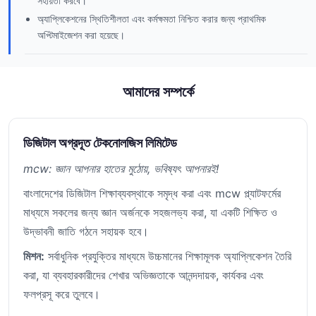
সহায়তা করবে।
অ্যাপ্লিকেশনের স্থিতিশীলতা এবং কর্মক্ষমতা নিশ্চিত করার জন্য প্রাথমিক
অপ্টিমাইজেশন করা হয়েছে।
আমাদের সম্পর্কে
ডিজিটাল অগ্রদূত টেকনোলজিস লিমিটেড
mcw: জ্ঞান আপনার হাতের মুঠোয়, ভবিষ্যৎ আপনারই!
বাংলাদেশের ডিজিটাল শিক্ষাব্যবস্থাকে সমৃদ্ধ করা এবং mcw প্ল্যাটফর্মের
মাধ্যমে সকলের জন্য জ্ঞান অর্জনকে সহজলভ্য করা, যা একটি শিক্ষিত ও
উদ্ভাবনী জাতি গঠনে সহায়ক হবে।
মিশন:
সর্বাধুনিক প্রযুক্তির মাধ্যমে উচ্চমানের শিক্ষামূলক অ্যাপ্লিকেশন তৈরি
করা, যা ব্যবহারকারীদের শেখার অভিজ্ঞতাকে আনন্দদায়ক, কার্যকর এবং
ফলপ্রসূ করে তুলবে।