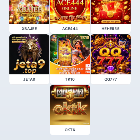
XBAJEE
ACE444
HEHE555
JETA9
TK10
QQ777
OKTK