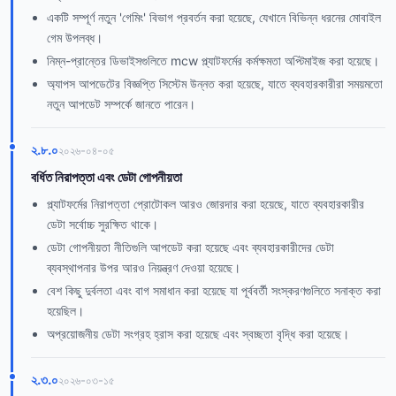
একটি সম্পূর্ণ নতুন 'গেমিং' বিভাগ প্রবর্তন করা হয়েছে, যেখানে বিভিন্ন ধরনের মোবাইল
গেম উপলব্ধ।
নিম্ন-প্রান্তের ডিভাইসগুলিতে mcw প্ল্যাটফর্মের কর্মক্ষমতা অপ্টিমাইজ করা হয়েছে।
অ্যাপস আপডেটের বিজ্ঞপ্তি সিস্টেম উন্নত করা হয়েছে, যাতে ব্যবহারকারীরা সময়মতো
নতুন আপডেট সম্পর্কে জানতে পারেন।
২.৮.০
২০২৬-০৪-০৫
বর্ধিত নিরাপত্তা এবং ডেটা গোপনীয়তা
প্ল্যাটফর্মের নিরাপত্তা প্রোটোকল আরও জোরদার করা হয়েছে, যাতে ব্যবহারকারীর
ডেটা সর্বোচ্চ সুরক্ষিত থাকে।
ডেটা গোপনীয়তা নীতিগুলি আপডেট করা হয়েছে এবং ব্যবহারকারীদের ডেটা
ব্যবস্থাপনার উপর আরও নিয়ন্ত্রণ দেওয়া হয়েছে।
বেশ কিছু দুর্বলতা এবং বাগ সমাধান করা হয়েছে যা পূর্ববর্তী সংস্করণগুলিতে সনাক্ত করা
হয়েছিল।
অপ্রয়োজনীয় ডেটা সংগ্রহ হ্রাস করা হয়েছে এবং স্বচ্ছতা বৃদ্ধি করা হয়েছে।
২.৩.০
২০২৬-০৩-১৫