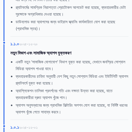
প্ল্যাটফর্মের সামগ্রিক নিরাপত্তা প্রোটোকল আপডেট করা হয়েছে, ব্যবহারকারীর ডেটা
সুরক্ষাকে অগ্রাধিকার দেওয়া হয়েছে।
ডাউনলোড করা অ্যাপসের জন্য ভাইরাস স্ক্যানিং কার্যকারিতা যোগ করা হয়েছে
(প্রাথমিক স্তর)।
১.১.০
২০২৫-১২-২০
নতুন বিভাগ এবং সামাজিক অ্যাপস যুক্তকরণ
একটি নতুন 'সামাজিক যোগাযোগ' বিভাগ যুক্ত করা হয়েছে, যেখানে জনপ্রিয় সোশ্যাল
মিডিয়া অ্যাপস পাওয়া যাবে।
ব্যবহারকারীদের চাহিদা অনুযায়ী বেশ কিছু নতুন সোশ্যাল মিডিয়া এবং ইউটিলিটি অ্যাপস
প্ল্যাটফর্মে যুক্ত করা হয়েছে।
অ্যাপ্লিকেশন তালিকা প্রদর্শনের গতি এবং দক্ষতা উন্নত করা হয়েছে, যাতে
ব্যবহারকারীরা দ্রুত অ্যাপস খুঁজে পান।
অ্যাপস অনুসন্ধানের জন্য প্রাথমিক ফিল্টারিং অপশন যোগ করা হয়েছে, যা নির্দিষ্ট ধরনের
অ্যাপস খুঁজে পেতে সাহায্য করবে।
১.০.১
২০২৫-১২-০১