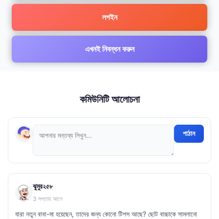
লগইন
এখনই নিবন্ধন করুন
কমিউনিটি আলোচনা
পাঠান
ঝুমুর২৫৮
3 সপ্তাহ আগে
যারা নতুন বাবা-মা হয়েছেন, তাদের জন্য কোনো টিপস আছে? ছোট বাচ্চাকে সামলানো