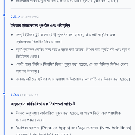
ছোটখাটো পারফরম্যান্স অপ্টিমাইজেশন এবং মেমরি ব্যবহার হ্রাস করা হয়েছে।
১.৫.০
২০২৬-০২-০১
ইউজার ইন্টারফেসের পুনর্গঠন এবং গতি বৃদ্ধি
সম্পূর্ণ ইউজার ইন্টারফেস (UI) পুনর্গঠন করা হয়েছে, যা একটি আধুনিক এবং
স্বাচ্ছন্দ্যময় ডিজাইন নিয়ে এসেছে।
অ্যাপ্লিকেশন লোডিং সময় আরও দ্রুত করা হয়েছে, বিশেষ করে ক্যাটাগরি এবং অ্যাপ
ডিটেইলস পেজে।
একটি নতুন 'ভিডিও স্ট্রিমিং' বিভাগ যুক্ত করা হয়েছে, যেখানে বিভিন্ন ভিডিও দেখার
অ্যাপস উপলব্ধ।
ব্যবহারকারীদের সুবিধার জন্য অ্যাপস ডাউনলোডের অগ্রগতি বার উন্নত করা হয়েছে।
১.২.০
২০২৬-০১-১০
অনুসন্ধান কার্যকারিতা এবং নিরাপত্তা আপডেট
উন্নত অনুসন্ধান কার্যকারিতা যুক্ত করা হয়েছে, যা আরও নির্ভুল এবং প্রাসঙ্গিক
ফলাফল প্রদান করে।
'জনপ্রিয় অ্যাপস' (Popular Apps) এবং 'নতুন সংযোজন' (New Additions)
এর জন্য বিশেষ বিভাগ তৈরি করা হয়েছে।