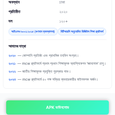
অবস্থান
ঢাকা
প্রতিষ্ঠিত
২০২০
দল
১২০+
আইএসও ৯০০১:২০১৫ (গুণমান ব্যবস্থাপনা)
বিটিআরসি অনুমোদিত ডিজিটাল শিক্ষা প্ল্যাটফর্ম
আমাদের যাত্রা
২০২০
— কোম্পানি প্রতিষ্ঠা এবং প্রাথমিক তহবিল সংগ্রহ।
২০২১
— mcw প্ল্যাটফর্মে প্রথম প্রধান শিক্ষামূলক অ্যাপ্লিকেশন 'জ্ঞানলোক' চালু।
২০২২
— জাতীয় শিক্ষামূলক প্রযুক্তি পুরস্কার লাভ।
২০২৩
— mcw প্ল্যাটফর্মে ৫০ লক্ষ সক্রিয় ব্যবহারকারীর মাইলফলক অর্জন।
APK ডাউনলোড