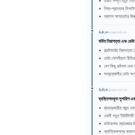
একটি সম্পূর্ণ নতুন 'গ
নিম্ন-প্রান্তের ডিভাই
অ্যাপস আপডেটের বিজ্ঞ
২.৮.০
২০২৬-০৪-০৫
বর্ধিত নিরাপত্তা এবং ডেট
প্ল্যাটফর্মের নিরাপত্
ডেটা গোপনীয়তা নীতিগ
বেশ কিছু দুর্বলতা এবং 
অপ্রয়োজনীয় ডেটা সংগ
২.৩.০
২০২৬-০৩-১৫
ব্যক্তিগতকৃত সুপারিশ এব
ব্যবহারকারীর পছন্দ এ
একটি নতুন 'ইউটিলিটি ট
ডাউনলোড ম্যানেজার উ
অ্যাপ্লিকেশনের ক্যাশে