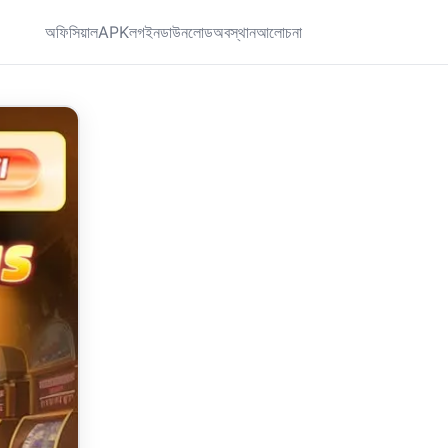
অফিসিয়াল
APK
লগইন
ডাউনলোড
অবস্থান
আলোচনা