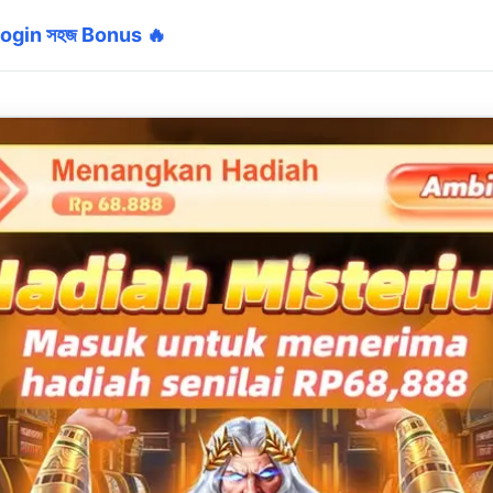
ogin সহজ Bonus 🔥