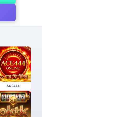
ACE444