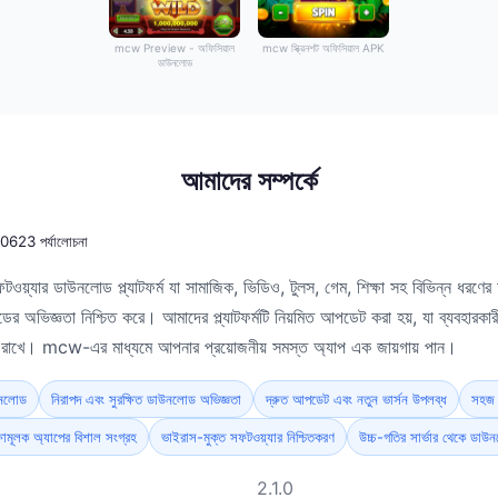
mcw Preview - অফিসিয়াল
mcw স্ক্রিনশট অফিসিয়াল APK
ডাউনলোড
আমাদের সম্পর্কে
0623 পর্যালোচনা
য়্যার ডাউনলোড প্ল্যাটফর্ম যা সামাজিক, ভিডিও, টুলস, গেম, শিক্ষা সহ বিভিন্ন ধরণে
ের অভিজ্ঞতা নিশ্চিত করে। আমাদের প্ল্যাটফর্মটি নিয়মিত আপডেট করা হয়, যা ব্যবহারকার
ধ রাখে। mcw-এর মাধ্যমে আপনার প্রয়োজনীয় সমস্ত অ্যাপ এক জায়গায় পান।
উনলোড
নিরাপদ এবং সুরক্ষিত ডাউনলোড অভিজ্ঞতা
দ্রুত আপডেট এবং নতুন ভার্সন উপলব্ধ
সহজ ব
ষামূলক অ্যাপের বিশাল সংগ্রহ
ভাইরাস-মুক্ত সফটওয়্যার নিশ্চিতকরণ
উচ্চ-গতির সার্ভার থেকে ডাউ
2.1.0