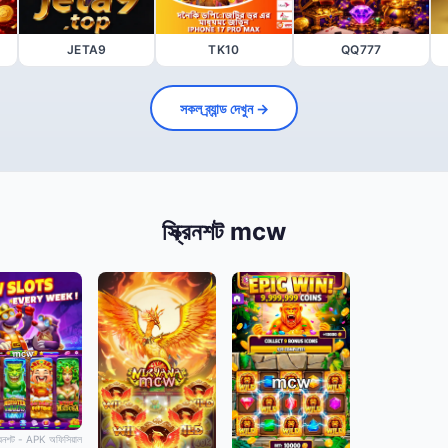
JETA9
TK10
QQ777
সকল ব্র্যান্ড দেখুন →
স্ক্রিনশট mcw
রিনশট - APK অফিসিয়াল