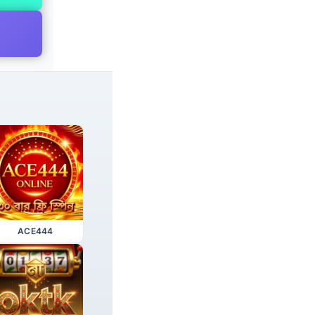
ACE444