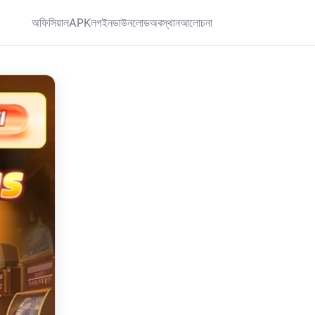
অফিসিয়াল
APK
লগইন
ডাউনলোড
অবস্থান
আলোচনা