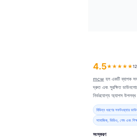
4.5
★
★
★
★
★
12
mcw
হল একটি ব্যাপক সফটও
দ্রুত এবং সুরক্ষিত ডাউনলোড
নির্ভরযোগ্য অ্যাপস উপলব্
বিভিন্ন ধরণের সফটওয়্যার ডা
সামাজিক, ভিডিও, গেম এবং শিক্
সংস্করণ